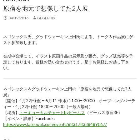
原宿を地元で想像してた2人展
04/19/2016
GEGEPHIX
ネゴシックス氏、グッドウォーキン上田氏による、トーク＆作品展にゲ
スト参加致します。
会期中会場にて、イラスト原画作品の展示及び販売、グッズ販売等を予
定しております。皆様お誘い合わせのうえ、是非お気軽にお越し下さ
い。
ネゴシックス＆グッドウォーキン上田の『原宿を地元で想
像してた2人
展』
【開催】4月22日(金)〜5月11日(水) 11:00〜20:00 オープニングパーテ
ィー・4月22日(金) 18:00〜20:00（一般入場可）
【場所】
トーキョーカルチャートbyビ
ームス
（ビームス原宿3F）
【イベント詳細】
Facebook:
https://www.facebook.com/events/683178338489067/