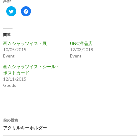
共有:
ク
F
リ
a
ッ
c
ク
e
し
b
て
o
T
o
関連
w
k
i
で
画ムシャラツイスト展
UNC洋品店
t
共
t
有
10/05/2015
12/03/2018
e
す
r
る
Event
Event
で
に
共
は
画ムシャラツイストシール・
有
ク
(
リ
ポストカード
新
ッ
し
ク
12/11/2015
い
し
Goods
ウ
て
ィ
く
ン
だ
ド
さ
ウ
い
で
(
開
新
き
し
ま
い
投
す
ウ
前の投稿
)
ィ
稿
ン
アクリルキーホルダー
ド
ウ
ナ
で