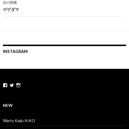
開
次の投稿
き
ビ
ま
ゲゲダマ
す
)
ゲ
ー
シ
ョ
INSTAGRAM
ン
gegephix.CHANMEN
gegephix
chanmen
さ
さ
さ
ん
ん
ん
の
の
の
プ
プ
プ
NEW
ロ
ロ
ロ
フ
フ
フ
ィ
ィ
ィ
Warty Kaiju AIKO
ー
ー
ー
ル
ル
ル