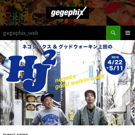
検
gegephix_web
索
コ
メインメ
ン
ニュー
テ
ン
ツ
へ
ス
キ
ッ
プ
EVENT
,
NEWS