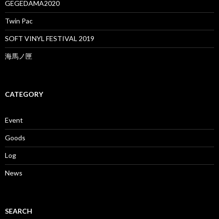
GEGEDAMA2020
を
を
を
Facebook
Twitter
Instagram
で
で
で
Twin Pac
表
表
表
示
示
示
SOFT VINYL FESTIVAL 2019
海馬ノ匣
CATEGORY
Event
Goods
Log
News
SEARCH