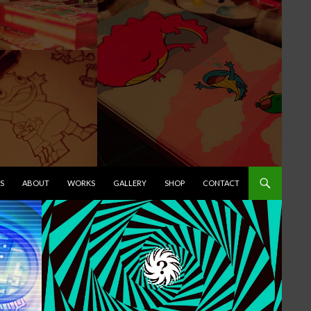
ップ
S
ABOUT
WORKS
GALLERY
SHOP
CONTACT