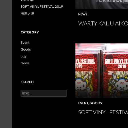
を
を
を
SOFT VINYL FESTIVAL 2019
Facebook
Twitter
Instagram
で
で
で
海馬ノ匣
NEWS
表
表
表
示
示
示
WARTY KAIJU AIK
CATEGORY
Event
Goods
Log
News
SEARCH
検
索:
EVENT
,
GOODS
SOFT VINYL FESTIV