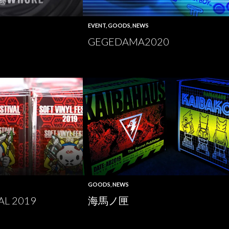
EVENT
,
GOODS
,
NEWS
O
GEGEDAMA2020
GOODS
,
NEWS
AL 2019
海馬ノ匣