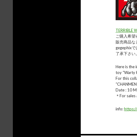
TERRIBLE 
ご購入希望
販売商品な
gegep
了承下さい
Here is the
toy “Warty 
For this co
“CHANMEN” 
Date : 10 
＊For sales 
info:
https: