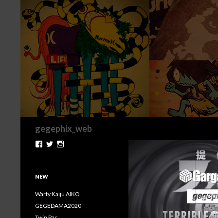
検
gegephix_web
索
gegephix.CHANMEN
gegephix
chanmen
さ
さ
さ
ん
ん
ん
の
の
の
プ
プ
プ
NEW
ロ
ロ
ロ
フ
フ
フ
Warty Kaiju AIKO
ィ
ィ
ィ
GEGEDAMA2020
ー
ー
ー
ル
ル
ル
Twin Pac