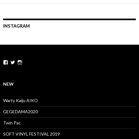
ナ
ビ
ゲ
INSTAGRAM
ー
シ
ョ
gegephix.CHANMEN
gegephix
chanmen
ン
さ
さ
さ
ん
ん
ん
の
の
の
プ
プ
プ
NEW
ロ
ロ
ロ
フ
フ
フ
ィ
ィ
ィ
Warty Kaiju AIKO
ー
ー
ー
ル
ル
ル
GEGEDAMA2020
を
を
を
Facebook
Twitter
Instagram
で
で
で
Twin Pac
表
表
表
示
示
示
SOFT VINYL FESTIVAL 2019