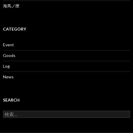
海馬ノ匣
CATEGORY
Event
Goods
Log
News
SEARCH
検
索: