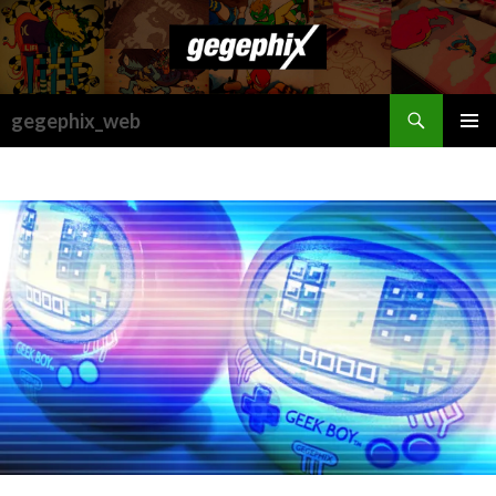
検
gegephix_web
索
コ
メインメ
ン
ニュー
テ
ン
ツ
へ
ス
キ
ッ
プ