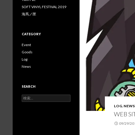
を
を
を
SOFT VINYL FESTIVAL 2019
Facebook
Twitter
Instagram
で
で
で
海馬ノ匣
表
表
表
示
示
示
CATEGORY
Event
Goods
Log
News
SEARCH
検
索:
LOG
,
NEWS
WEB SI
09/29/20