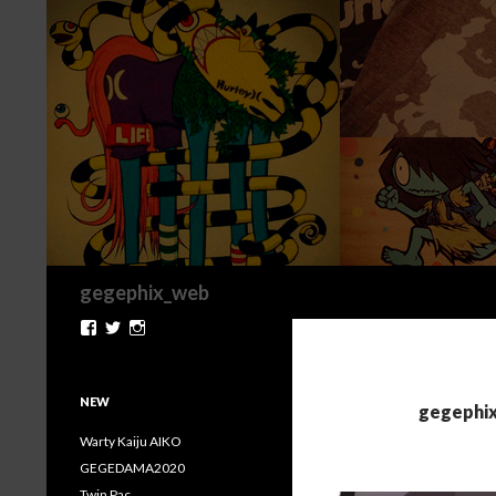
検
gegephix_web
索
gegephix.CHANMEN
gegephix
chanmen
さ
さ
さ
ん
ん
ん
の
の
の
プ
プ
プ
NEW
gegep
ロ
ロ
ロ
フ
フ
フ
Warty Kaiju AIKO
ィ
ィ
ィ
GEGEDAMA2020
ー
ー
ー
ル
ル
ル
Twin Pac