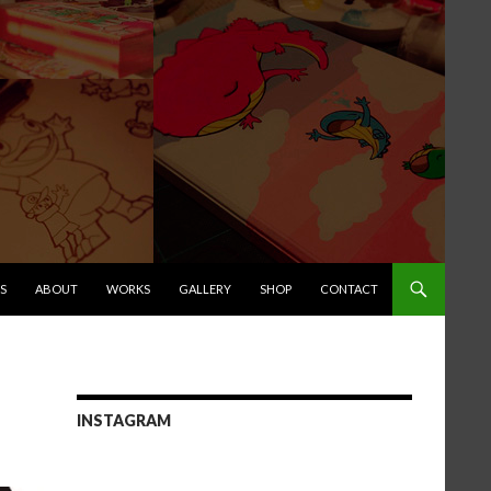
キップ
S
ABOUT
WORKS
GALLERY
SHOP
CONTACT
INSTAGRAM