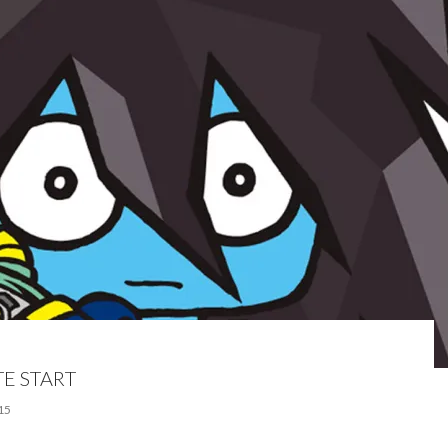
TE START
15